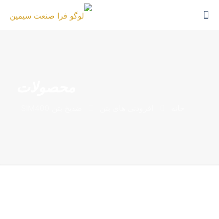
محصولات
خانه
افزودنی های بتن
ضدیخ بتن SIM400