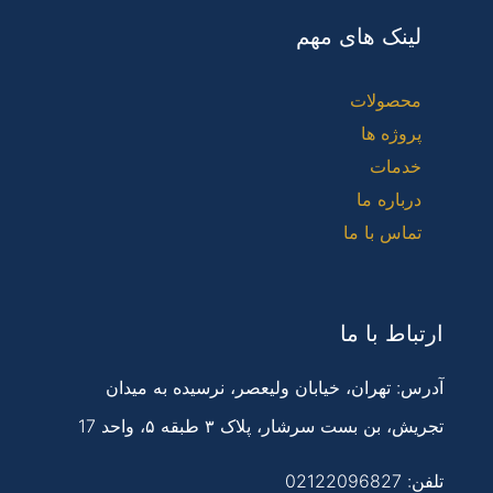
لینک های مهم
محصولات
پروژه ها
خدمات
درباره ما
تماس با ما
ارتباط با ما
آدرس: تهران، خیابان ولیعصر، نرسیده به میدان
تجریش، بن بست سرشار، پلاک ۳ طبقه ۵، واحد 17
تلفن:
02122096827