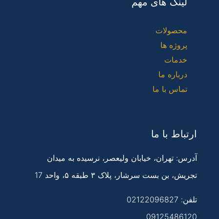
لینک های مهم
محصولات
پروژه ها
خدمات
درباره ما
تماس با ما
ارتباط با ما
آدرس: تهران، خیابان ولیعصر، نرسیده به میدان
تجریش، بن بست سرشار، پلاک ۳ طبقه ۵، واحد 17
تلفن:
02122096827
09125486120